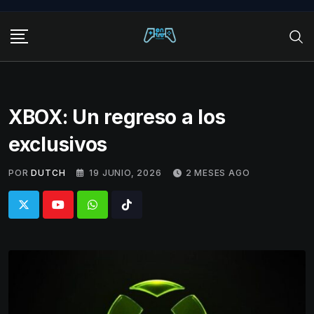
Skip
to
content
XBOX: Un regreso a los
exclusivos
POR
DUTCH
19 JUNIO, 2026
2 MESES AGO
Whatsapp
Tiktok