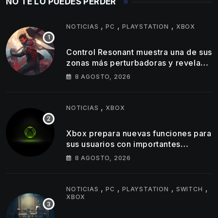
NO TE LO PUEDES PERDER
,
,
,
NOTICIAS
PC
PLAYSTATION
XBOX
Control Resonant muestra una de sus
zonas más perturbadoras y revela
nuevos detalles de su gameplay
8 AGOSTO, 2026
,
NOTICIAS
XBOX
Xbox prepara nuevas funciones para
sus usuarios con importantes
cambios en capturas y logros
8 AGOSTO, 2026
,
,
,
,
NOTICIAS
PC
PLAYSTATION
SWITCH
XBOX