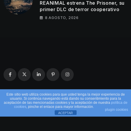
REANIMAL estrena The Prisoner, su
primer DLC de terror cooperativo
8 AGOSTO, 2026
Este sitio web utiliza cookies para que usted tenga la mejor experiencia de
usuario. Si continúa navegando está dando su consentimiento para la
aceptación de las mencionadas cookies y la aceptación de nuestra
política de
cookies
, pinche el enlace para mayor información.
plugin cookies
ACEPTAR
© 2026 EntreMandos. Todos los derechos
reservados.