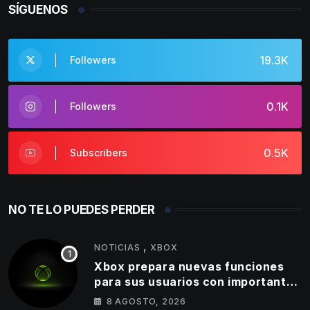
SÍGUENOS
19.3K
Followers
0.1K
Followers
0.5K
Subscribers
NO TE LO PUEDES PERDER
,
NOTICIAS
XBOX
Xbox prepara nuevas funciones
para sus usuarios con importantes
cambios en capturas y logros
8 AGOSTO, 2026