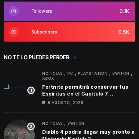
0.1K
Followers
0.5K
Subscribers
NO TE LO PUEDES PERDER
,
,
,
,
NOTICIAS
PC
PLAYSTATION
SWITCH
XBOX
Fortnite permitirá conservar tus
Espíritus en el Capítulo 7
Temporada 4
8 AGOSTO, 2026
,
NOTICIAS
SWITCH
Diablo 4 podría llegar muy pronto a
Nintendo Switch 2