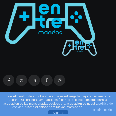
Este sitio web utiliza cookies para que usted tenga la mejor experiencia de
usuario. Si continúa navegando está dando su consentimiento para la
aceptación de las mencionadas cookies y la aceptación de nuestra
política de
cookies
, pinche el enlace para mayor información.
plugin cookies
ACEPTAR