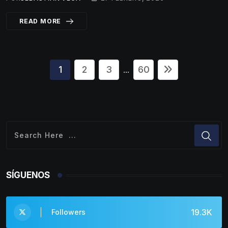
READ MORE
1
2
3
60
...
SÍGUENOS
19.3K
Followers