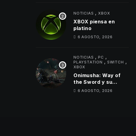
los primeros cambios
que llegarán
,
NOTICIAS
XBOX
XBOX piensa en
platino
6 AGOSTO, 2026
,
,
NOTICIAS
PC
,
,
PLAYSTATION
SWITCH
XBOX
Onimusha: Way of
the Sword y su
«mundo
6 AGOSTO, 2026
semiabierto»