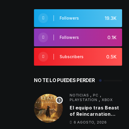
19.3K
Followers
0.1K
Followers
0.5K
Subscribers
NO TE LO PUEDES PERDER
,
,
NOTICIAS
PC
,
PLAYSTATION
XBOX
El equipo tras Beast
of Reincarnation
anuncia mejoras en
6 AGOSTO, 2026
su juego y estos son