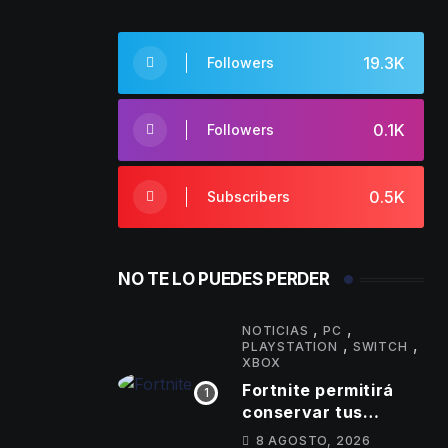
19.3K
Followers
0.1K
Followers
0.5K
Subscribers
NO TE LO PUEDES PERDER
,
,
NOTICIAS
PC
,
,
PLAYSTATION
SWITCH
XBOX
Fortnite permitirá
conservar tus
Espíritus en el
8 AGOSTO, 2026