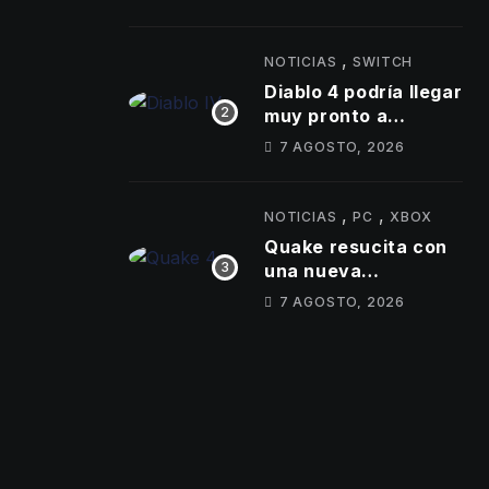
Capítulo 7
Temporada 4
,
NOTICIAS
SWITCH
Diablo 4 podría llegar
muy pronto a
Nintendo Switch 2
7 AGOSTO, 2026
,
,
NOTICIAS
PC
XBOX
Quake resucita con
una nueva
expansión gratuita y
7 AGOSTO, 2026
os contamos todos
los detalles