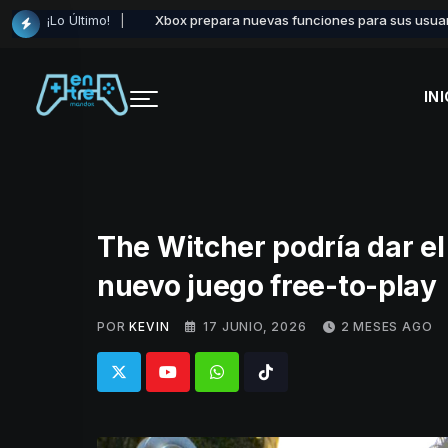
Skip
¡Lo Último!
Xbox prepara nuevas funciones para sus usuar
to
content
INI
The Witcher podría dar el
nuevo juego free-to-play
POR
KEVIN
17 JUNIO, 2026
2 MESES AGO
Whatsapp
Tiktok