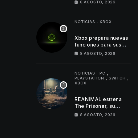
8 AGOSTO, 2026
perturbadoras y
revela nuevos
detalles de su
,
NOTICIAS
XBOX
gameplay
Xbox prepara nuevas
funciones para sus
usuarios con
8 AGOSTO, 2026
importantes cambios
en capturas y logros
,
,
NOTICIAS
PC
,
,
PLAYSTATION
SWITCH
XBOX
REANIMAL estrena
The Prisoner, su
primer DLC de terror
8 AGOSTO, 2026
cooperativo