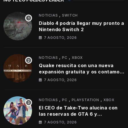
,
NOTICIAS
SWITCH
Diablo 4 podría llegar muy pronto a
Nintendo Switch 2
7 AGOSTO, 2026
,
,
NOTICIAS
PC
XBOX
Quake resucita con una nueva
expansión gratuita y os contamos
todos los detalles
7 AGOSTO, 2026
,
,
,
NOTICIAS
PC
PLAYSTATION
XBOX
El CEO de Take-Two alucina con
las reservas de GTA 6 y
actualizamos cifra de ventas de
7 AGOSTO, 2026
GTA 5