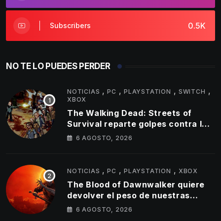
0.5K
Subscribers
NO TE LO PUEDES PERDER
,
,
,
,
NOTICIAS
PC
PLAYSTATION
SWITCH
XBOX
The Walking Dead: Streets of
Survival reparte golpes contra los
no muertos en su nuevo tráiler
6 AGOSTO, 2026
,
,
,
NOTICIAS
PC
PLAYSTATION
XBOX
The Blood of Dawnwalker quiere
devolver el peso de nuestras
decisiones a los RPG de mundo
6 AGOSTO, 2026
abierto