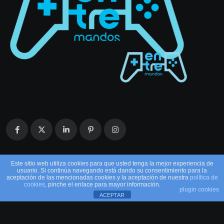
Este sitio web utiliza cookies para que usted tenga la mejor experiencia de
usuario. Si continúa navegando está dando su consentimiento para la
aceptación de las mencionadas cookies y la aceptación de nuestra
política de
cookies
, pinche el enlace para mayor información.
plugin cookies
ACEPTAR
© 2026 EntreMandos. Todos los derechos
reservados.