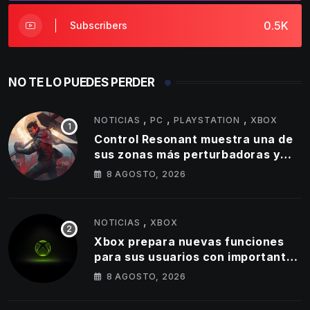
0.5K
Subscribers
NO TE LO PUEDES PERDER
,
,
,
NOTICIAS
PC
PLAYSTATION
XBOX
Control Resonant muestra una de
sus zonas más perturbadoras y
revela nuevos detalles de su
8 AGOSTO, 2026
gameplay
,
NOTICIAS
XBOX
Xbox prepara nuevas funciones
para sus usuarios con importantes
cambios en capturas y logros
8 AGOSTO, 2026