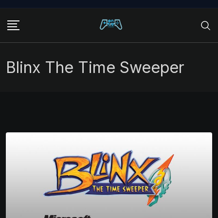
Skip
to
content
Blinx The Time Sweeper