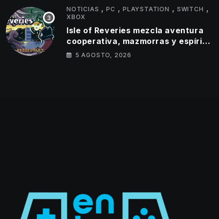
,
,
,
,
NOTICIAS
PC
PLAYSTATION
SWITCH
XBOX
Isle of Reveries mezcla aventura
cooperativa, mazmorras y espíritu
clásico de Zelda
5 AGOSTO, 2026