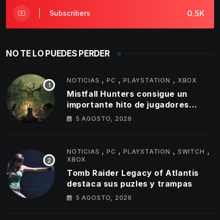
0.5K
Subscribers
NO TE LO PUEDES PERDER
,
,
,
NOTICIAS
PC
PLAYSTATION
XBOX
Mistfall Hunters consigue un
importante hito de jugadores
simultáneos
5 AGOSTO, 2026
,
,
,
,
NOTICIAS
PC
PLAYSTATION
SWITCH
XBOX
Tomb Raider Legacy of Atlantis
destaca sus puzles y trampas
5 AGOSTO, 2026