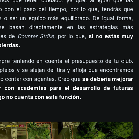
mos que tener cuidado, ya que, al igual que las
do con el paso del tiempo, por lo que, tendrás que
s o ser un equipo más equilibrado. De igual forma,
se basan directamente en las estrategias más
ales de
Counter Strike
, por lo que,
si no estás muy
pierdas.
empre teniendo en cuenta el presupuesto de tu club.
lejos y se alejan del tira y afloja que encontramos
 no contar con agentes. Creo que
se debería mejorar
ar con academias para el desarrollo de futuras
go no cuenta con esta función.