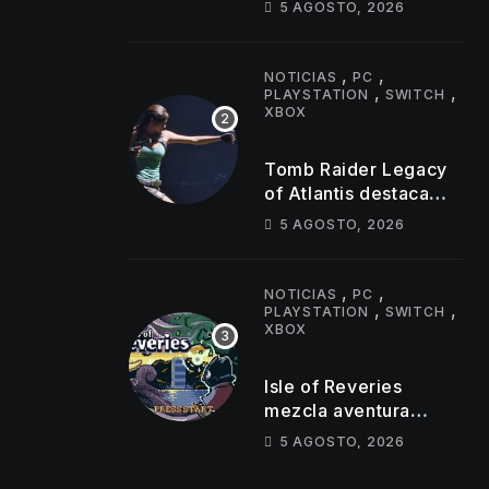
5 AGOSTO, 2026
jugadores
simultáneos
,
,
NOTICIAS
PC
,
,
PLAYSTATION
SWITCH
XBOX
Tomb Raider Legacy
of Atlantis destaca
sus puzles y trampas
5 AGOSTO, 2026
,
,
NOTICIAS
PC
,
,
PLAYSTATION
SWITCH
XBOX
Isle of Reveries
mezcla aventura
cooperativa,
5 AGOSTO, 2026
mazmorras y espíritu
clásico de Zelda