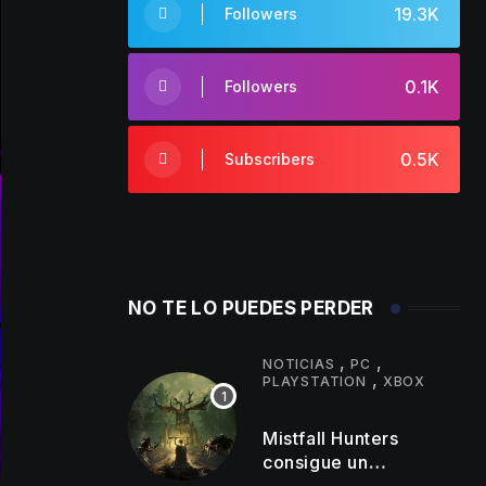
19.3K
Followers
0.1K
Followers
0.5K
Subscribers
NO TE LO PUEDES PERDER
,
,
NOTICIAS
PC
,
PLAYSTATION
XBOX
Mistfall Hunters
consigue un
importante hito de