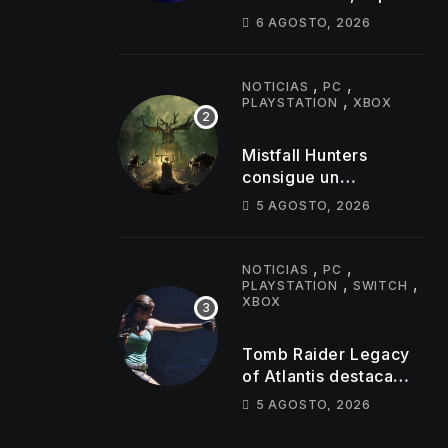
hasta la actualidad
6 AGOSTO, 2026
,
,
NOTICIAS
PC
,
PLAYSTATION
XBOX
Mistfall Hunters
consigue un
importante hito de
5 AGOSTO, 2026
jugadores
simultáneos
,
,
NOTICIAS
PC
,
,
PLAYSTATION
SWITCH
XBOX
Tomb Raider Legacy
of Atlantis destaca
sus puzles y trampas
5 AGOSTO, 2026