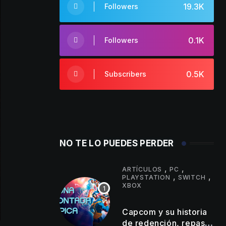
19.3K
Followers
0.1K
Followers
0.5K
Subscribers
NO TE LO PUEDES PERDER
,
,
ARTÍCULOS
PC
,
,
PLAYSTATION
SWITCH
XBOX
Capcom y su historia
de redención, repaso