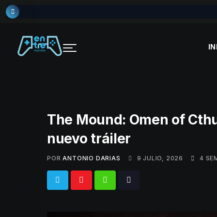
Skip
to
content
IN
The Mound: Omen of Cthu
nuevo tráiler
POR
ANTONIO DARIAS
9 JULIO, 2026
4 SE
Whatsapp
Tiktok