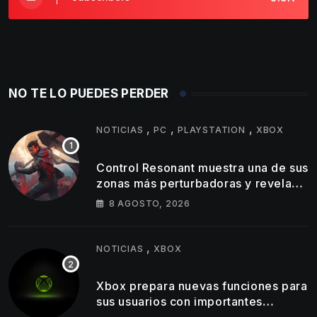
NO TE LO PUEDES PERDER
,
,
,
NOTICIAS
PC
PLAYSTATION
XBOX
Control Resonant muestra una de sus
zonas más perturbadoras y revela
nuevos detalles de su gameplay
8 AGOSTO, 2026
,
NOTICIAS
XBOX
Xbox prepara nuevas funciones para
sus usuarios con importantes
cambios en capturas y logros