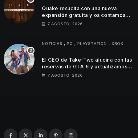
Quake resucita con una nueva
expansión gratuita y os contamos
todos los detalles
7 AGOSTO, 2026
,
,
,
NOTICIAS
PC
PLAYSTATION
XBOX
El CEO de Take-Two alucina con las
reservas de GTA 6 y actualizamos
cifra de ventas de GTA 5
7 AGOSTO, 2026