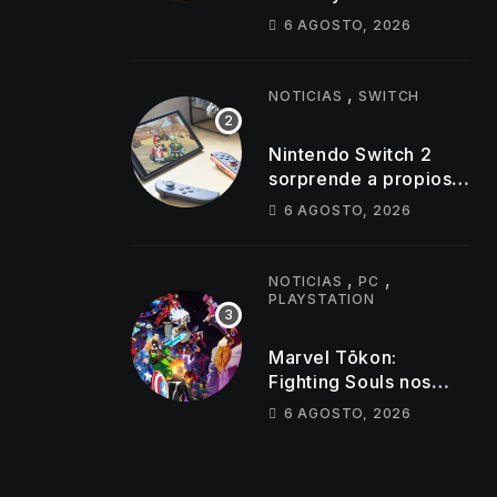
semiabierto»
6 AGOSTO, 2026
,
NOTICIAS
SWITCH
Nintendo Switch 2
sorprende a propios y
a extraños, cifra de
6 AGOSTO, 2026
ventas
,
,
NOTICIAS
PC
PLAYSTATION
Marvel Tōkon:
Fighting Souls nos
trae su trailer de
6 AGOSTO, 2026
lanzamiento