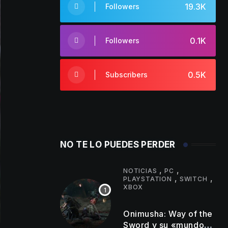
19.3K
Followers
0.1K
Followers
0.5K
Subscribers
NO TE LO PUEDES PERDER
,
,
NOTICIAS
PC
,
,
PLAYSTATION
SWITCH
XBOX
Onimusha: Way of the
Sword y su «mundo