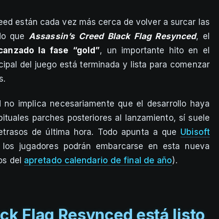
eed están cada vez más cerca de volver a surcar las
ado que
Assassin’s Creed Black Flag Resynced
, el
canzado la fase “gold”
, un importante hito en el
ncipal del juego está terminada y lista para comenzar
s.
d no implica necesariamente que el desarrollo haya
ituales parches posteriores al lanzamiento, sí suele
retrasos de última hora. Todo apunta a que
Ubisoft
e los jugadores podrán embarcarse en esta nueva
jos del
apretado calendario de final de año
).
ck Flag Resynced está listo