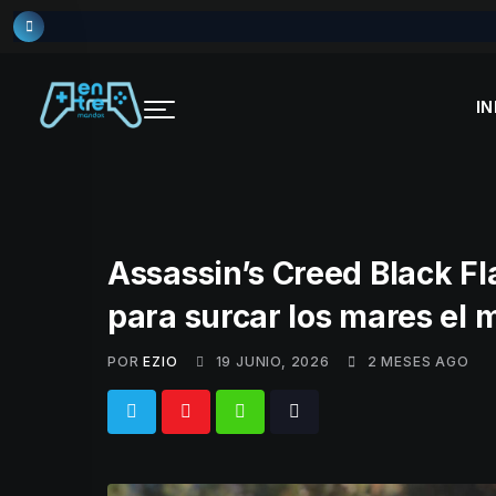
Skip
to
content
IN
Assassin’s Creed Black Fl
para surcar los mares el 
POR
EZIO
19 JUNIO, 2026
2 MESES AGO
Whatsapp
Tiktok