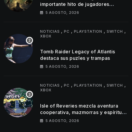
importante hito de jugadores
simultáneos
5 AGOSTO, 2026
,
,
,
,
NOTICIAS
PC
PLAYSTATION
SWITCH
XBOX
Tomb Raider Legacy of Atlantis
destaca sus puzles y trampas
5 AGOSTO, 2026
,
,
,
,
NOTICIAS
PC
PLAYSTATION
SWITCH
XBOX
Isle of Reveries mezcla aventura
cooperativa, mazmorras y espíritu
clásico de Zelda
5 AGOSTO, 2026