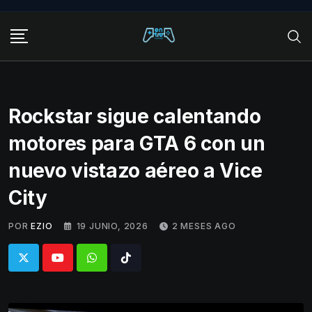
Skip
to
content
Rockstar sigue calentando
motores para GTA 6 con un
nuevo vistazo aéreo a Vice
City
POR
EZIO
19 JUNIO, 2026
2 MESES AGO
Whatsapp
Tiktok