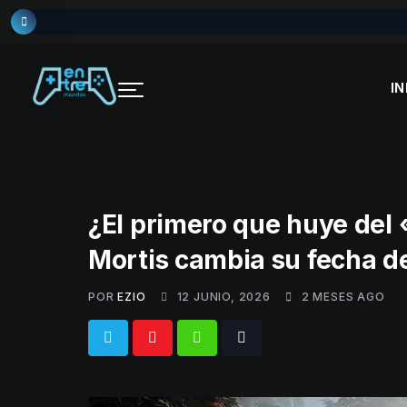
Skip
to
content
IN
¿El primero que huye del
Mortis cambia su fecha d
POR
EZIO
12 JUNIO, 2026
2 MESES AGO
Whatsapp
Tiktok