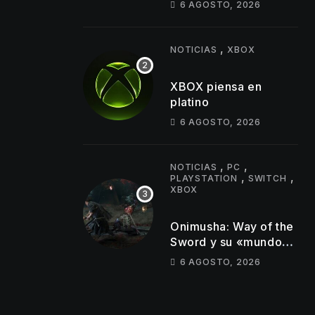
6 AGOSTO, 2026
juego y estos son los
primeros cambios que
llegarán
,
NOTICIAS
XBOX
XBOX piensa en
platino
6 AGOSTO, 2026
,
,
NOTICIAS
PC
,
,
PLAYSTATION
SWITCH
XBOX
Onimusha: Way of the
Sword y su «mundo
semiabierto»
6 AGOSTO, 2026