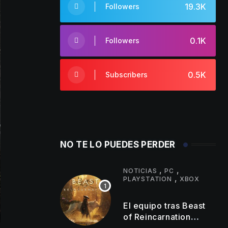
19.3K
Followers
0.1K
Followers
0.5K
Subscribers
NO TE LO PUEDES PERDER
,
,
NOTICIAS
PC
,
PLAYSTATION
XBOX
El equipo tras Beast
of Reincarnation
anuncia mejoras en su