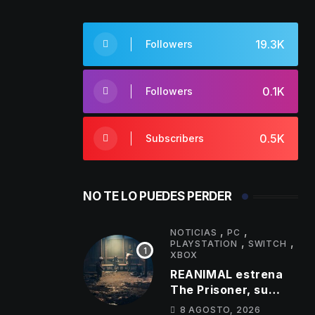
19.3K
Followers
0.1K
Followers
0.5K
Subscribers
NO TE LO PUEDES PERDER
,
,
NOTICIAS
PC
,
,
PLAYSTATION
SWITCH
XBOX
REANIMAL estrena
The Prisoner, su
primer DLC de terror
8 AGOSTO, 2026