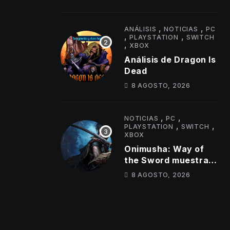
cooperativo
,
,
ANÁLISIS
NOTICIAS
PC
,
,
PLAYSTATION
SWITCH
,
XBOX
Análisis de Dragon Is
Dead
8 AGOSTO, 2026
,
,
NOTICIAS
PC
,
,
PLAYSTATION
SWITCH
XBOX
Onimusha: Way of
the Sword muestra
un jefe brutal y
8 AGOSTO, 2026
nuevas armas Oni en
su último tráiler