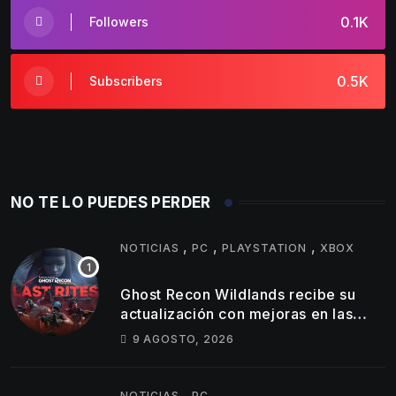
0.1K
Followers
0.5K
Subscribers
NO TE LO PUEDES PERDER
,
,
,
NOTICIAS
PC
PLAYSTATION
XBOX
Ghost Recon Wildlands recibe su
actualización con mejoras en las
consolas actuales y una nueva
9 AGOSTO, 2026
misión
,
NOTICIAS
PC