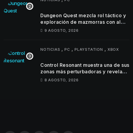
Dungeon Quest mezcla rol táctico y
exploración de mazmorras con alma
clásica
9 AGOSTO, 2026
,
,
,
NOTICIAS
PC
PLAYSTATION
XBOX
Control Resonant muestra una de sus
zonas más perturbadoras y revela
nuevos detalles de su gameplay
8 AGOSTO, 2026