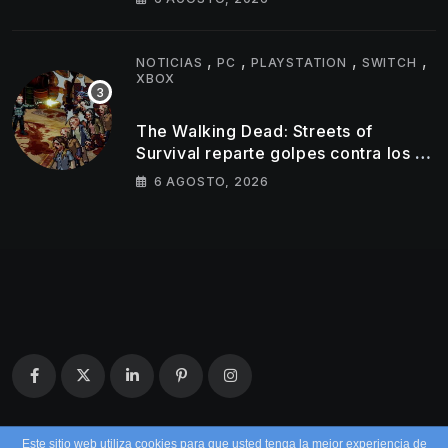
,
,
,
,
NOTICIAS
PC
PLAYSTATION
SWITCH
XBOX
The Walking Dead: Streets of
Survival reparte golpes contra los no
muertos en su nuevo tráiler
6 AGOSTO, 2026
Este sitio web utiliza cookies para que usted tenga la mejor experiencia de