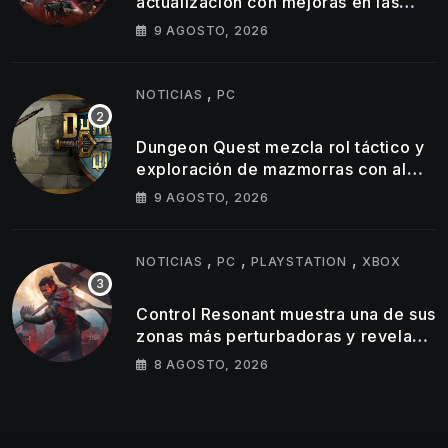
actualización con mejoras en las
consolas actuales y una nueva
9 AGOSTO, 2026
misión
,
NOTICIAS
PC
Dungeon Quest mezcla rol táctico y
exploración de mazmorras con alma
clásica
9 AGOSTO, 2026
,
,
,
NOTICIAS
PC
PLAYSTATION
XBOX
Control Resonant muestra una de sus
zonas más perturbadoras y revela
nuevos detalles de su gameplay
8 AGOSTO, 2026