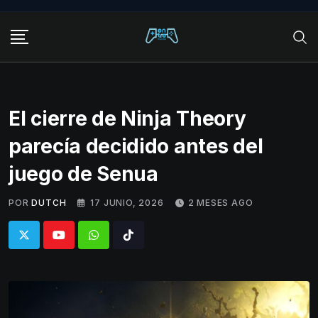
Skip
to
content
El cierre de Ninja Theory
parecía decidido antes del
juego de Senua
POR
DUTCH
17 JUNIO, 2026
2 MESES AGO
Whatsapp
Tiktok