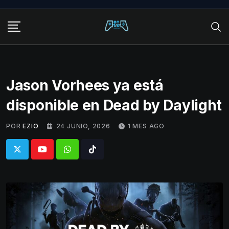
Skip
to
content
Jason Vorhees ya está
disponible en Dead by Daylight
POR
EZIO
24 JUNIO, 2026
1 MES AGO
Whatsapp
Tiktok