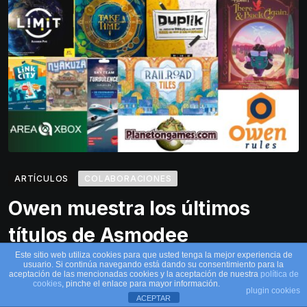
ARTÍCULOS
COLABORACIONES
Owen muestra los últimos
títulos de Asmodee
Este sitio web utiliza cookies para que usted tenga la mejor experiencia de
POR
IVAN
27 NOVIEMBRE, 2025
usuario. Si continúa navegando está dando su consentimiento para la
aceptación de las mencionadas cookies y la aceptación de nuestra
política de
cookies
, pinche el enlace para mayor información.
Como lo prometido es deuda esta semana os traigo
plugin cookies
ACEPTAR
algunas, de las muchas, novedades jugadas de la