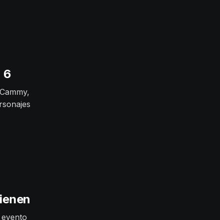
 6
. Cammy,
ersonajes
vienen
l evento