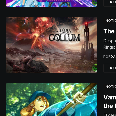
RE
NOTI
The 
Despué
Rings:
POR
DA
RE
NOTI
Vamp
the 
El des