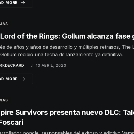
AD MORE
CIAS
Lord of the Rings: Gollum alcanza fase 
s de años y años de desarrollo y múltiples retrasos, The 
 Gollum recibió una fecha de lanzamiento ya definitiva.
RKDECKARD
13 ABRIL, 2023
AD MORE
CIAS
ire Survivors presenta nuevo DLC: Tal
Foscari
arrollador poncle, responsables del exitoso y adictivo Vamp