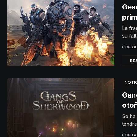
Gear
pri
La fra
su fal
POR
DA
RE
NOTI
Gan
oto
Se ha 
tendre
POR
DA