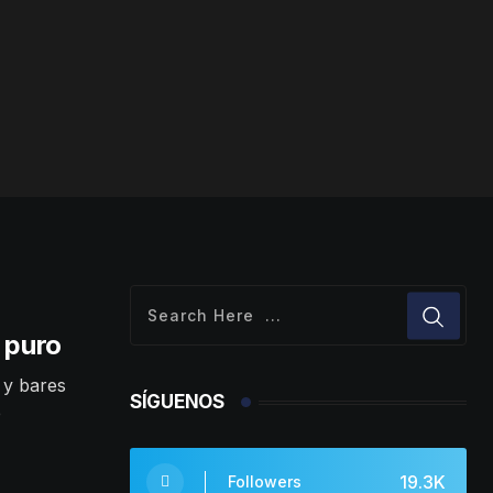
 puro
 y bares
SÍGUENOS
e
19.3K
Followers