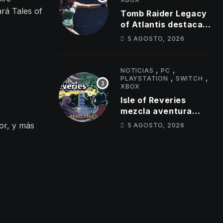
rá Tales of
Tomb Raider Legacy
of Atlantis destaca
sus puzles y trampas
5 AGOSTO, 2026
,
,
NOTICIAS
PC
,
,
PLAYSTATION
SWITCH
XBOX
Isle of Reveries
mezcla aventura
cooperativa,
ror, y más
5 AGOSTO, 2026
mazmorras y espíritu
clásico de Zelda