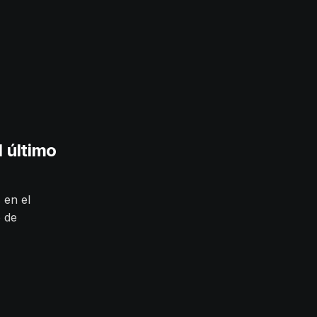
 último
 en el
 de