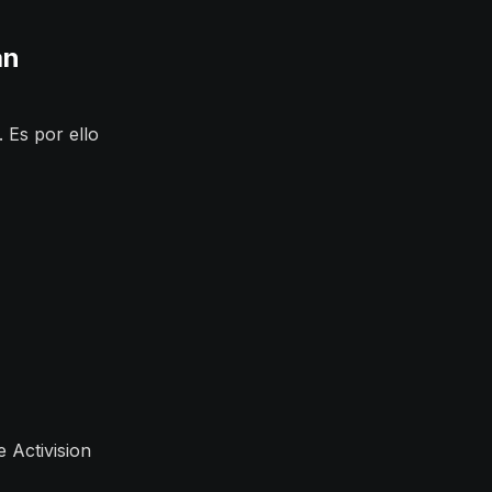
an
 Es por ello
e Activision