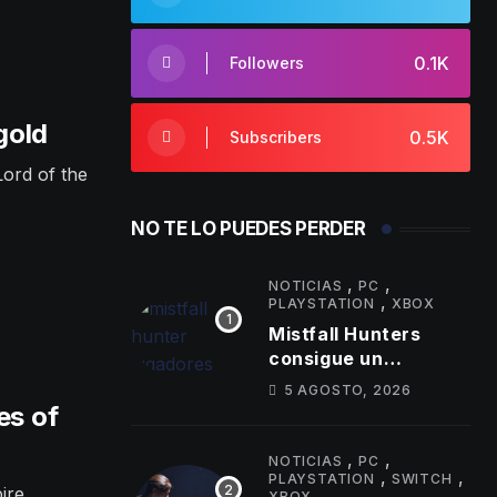
0.1K
Followers
gold
0.5K
Subscribers
Lord of the
NO TE LO PUEDES PERDER
,
,
NOTICIAS
PC
,
PLAYSTATION
XBOX
Mistfall Hunters
consigue un
importante hito de
5 AGOSTO, 2026
jugadores
es of
simultáneos
,
,
NOTICIAS
PC
,
,
PLAYSTATION
SWITCH
ire
XBOX