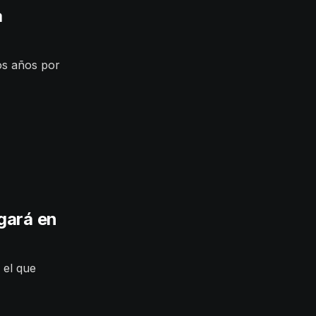
a
mos años por
gará en
 el que