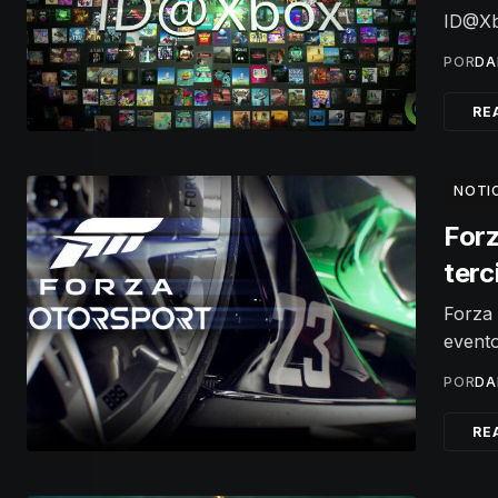
ID@Xbo
POR
DA
RE
NOTI
Forz
terc
Forza 
evento
POR
DA
RE