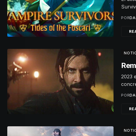
Surviv
POR
DA
RE
NOTI
Rem
2023 e
concre
POR
DA
RE
NOTI