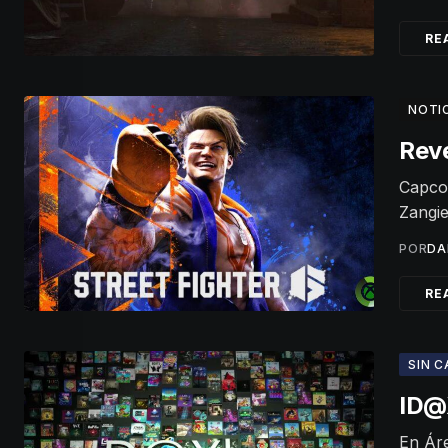
RE
NOTI
Reve
Capcom
Zangie
POR
DA
RE
SIN 
ID@X
En Áre