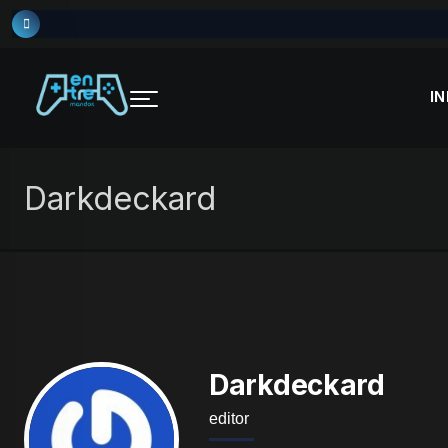
Skip
to
content
IN
Darkdeckard
Darkdeckard
editor