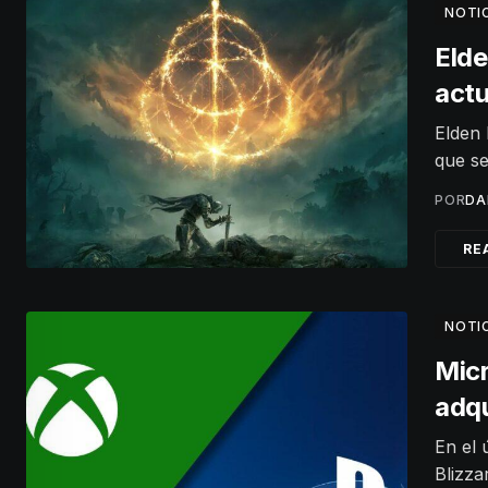
NOTI
Elde
actu
Elden 
que se
POR
DA
RE
NOTI
Micr
adqu
En el 
Blizza