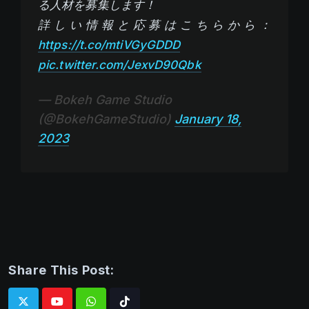
る人材を募集します！
詳しい情報と応募はこちらから：
https://t.co/mtiVGyGDDD
pic.twitter.com/JexvD90Qbk
— Bokeh Game Studio
(@BokehGameStudio)
January 18,
2023
Share This Post:
Whatsapp
Tiktok