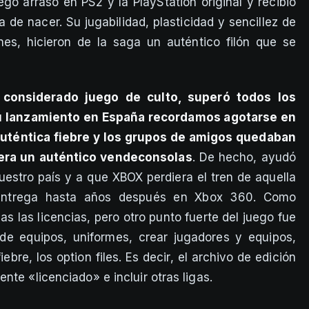
go arrasó en PS2 y la PlayStation original y recibió
a de nacer. Su jugabilidad, plasticidad y sencillez de
nes, hicieron de la saga un auténtico filón que se
 considerado juego de culto, superó todos los
su lanzamiento en España recordamos agotarse en
uténtica fiebre y los grupos de amigos quedaban
 era un auténtico vendeconsolas
. De hecho, ayudó
estro país y a que XBOX perdiera el tren de aquella
 entrega hasta años después en Xbox 360. Como
 las licencias, pero otro punto fuerte del juego fue
 de equipos, uniformes, crear jugadores y equipos,
bre, los option files. Es decir, el archivo de edición
nte «licenciado» e incluir otras ligas.