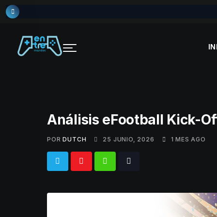
Skip
to
content
IN
Análisis eFootball Kick-Of
POR
DUTCH
25 JUNIO, 2026
1 MES AGO
Whatsapp
Tiktok