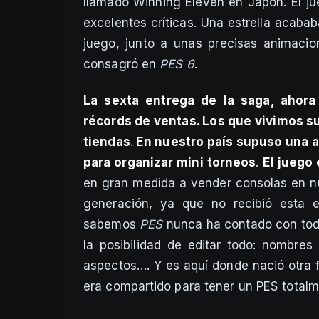
llamado Winning Eleven en Japón. El jue
excelentes críticas. Una estrella acabab
juego, junto a unas precisas animacio
consagró en
PES 6
.
La sexta entrega de la saga, ahora
récords de ventas. Los que vivimos 
tiendas
.
En nuestro país supuso una a
para organizar mini torneos
.
El juego
en gran medida a vender consolas en nu
generación, ya que no recibió esta
sabemos
PES
nunca ha contado con todas
la posibilidad de editar todo: nombres
aspectos…. Y es aquí donde nació otra fie
era compartido para tener un PES totalme