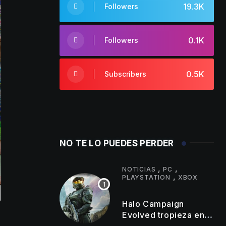
19.3K
Followers
0.1K
Followers
0.5K
Subscribers
NO TE LO PUEDES PERDER
,
,
NOTICIAS
PC
,
PLAYSTATION
XBOX
Halo Campaign
Evolved tropieza en
PlayStation y los