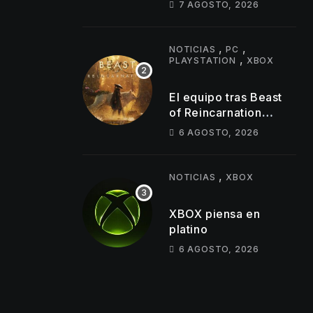
7 AGOSTO, 2026
despidos parecen
golpear al estudio tras
un lanzamiento muy
,
,
NOTICIAS
PC
,
por debajo de lo
PLAYSTATION
XBOX
esperado
El equipo tras Beast
of Reincarnation
anuncia mejoras en su
6 AGOSTO, 2026
juego y estos son los
primeros cambios que
llegarán
,
NOTICIAS
XBOX
XBOX piensa en
platino
6 AGOSTO, 2026