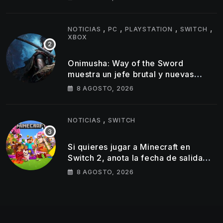
,
,
,
,
NOTICIAS
PC
PLAYSTATION
SWITCH
XBOX
Onimusha: Way of the Sword
muestra un jefe brutal y nuevas
armas Oni en su último tráiler
8 AGOSTO, 2026
,
NOTICIAS
SWITCH
Si quieres jugar a Minecraft en
Switch 2, anota la fecha de salida
del éxito de Mojang en la híbrida de
8 AGOSTO, 2026
Nintendo