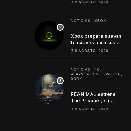
8 AGOSTO, 2026
perturbadoras y
revela nuevos
detalles de su
,
NOTICIAS
XBOX
gameplay
Xbox prepara nuevas
funciones para sus
usuarios con
8 AGOSTO, 2026
importantes cambios
en capturas y logros
,
,
NOTICIAS
PC
,
,
PLAYSTATION
SWITCH
XBOX
REANIMAL estrena
The Prisoner, su
primer DLC de terror
8 AGOSTO, 2026
cooperativo