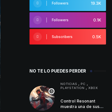
19.3K
Followers
0.1K
Followers
0.5K
Subscribers
NO TE LO PUEDES PERDER
,
,
NOTICIAS
PC
,
PLAYSTATION
XBOX
Control Resonant
muestra una de sus
zonas más