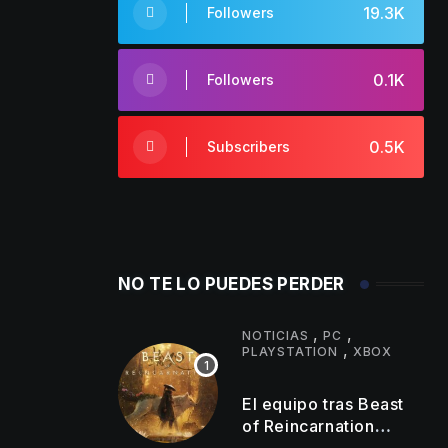
19.3K
Followers
0.1K
Followers
0.5K
Subscribers
NO TE LO PUEDES PERDER
,
,
NOTICIAS
PC
,
PLAYSTATION
XBOX
El equipo tras Beast
of Reincarnation
anuncia mejoras en su