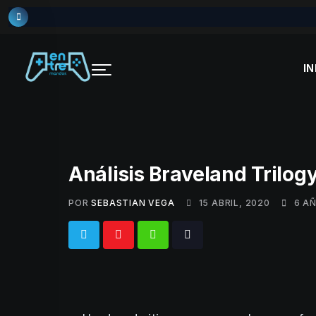
Skip
to
content
IN
Análisis Braveland Trilog
POR
SEBASTIAN VEGA
15 ABRIL, 2020
6 A
Whatsapp
Tiktok