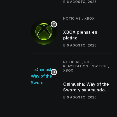
6 AGOSTO, 2026
juego y estos son los
primeros cambios que
llegarán
,
NOTICIAS
XBOX
XBOX piensa en
platino
6 AGOSTO, 2026
,
,
NOTICIAS
PC
,
,
PLAYSTATION
SWITCH
XBOX
Onimusha: Way of the
Sword y su «mundo
semiabierto»
6 AGOSTO, 2026