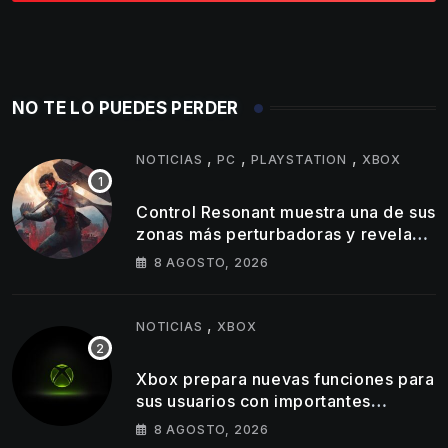
NO TE LO PUEDES PERDER
,
,
,
NOTICIAS
PC
PLAYSTATION
XBOX
Control Resonant muestra una de sus
zonas más perturbadoras y revela
nuevos detalles de su gameplay
8 AGOSTO, 2026
,
NOTICIAS
XBOX
Xbox prepara nuevas funciones para
sus usuarios con importantes
cambios en capturas y logros
8 AGOSTO, 2026