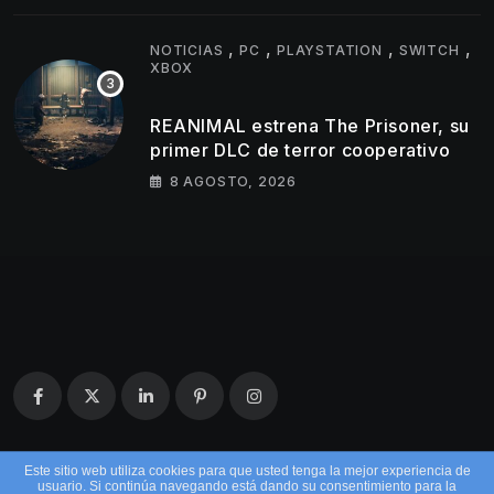
,
,
,
,
NOTICIAS
PC
PLAYSTATION
SWITCH
XBOX
REANIMAL estrena The Prisoner, su
primer DLC de terror cooperativo
8 AGOSTO, 2026
Este sitio web utiliza cookies para que usted tenga la mejor experiencia de
usuario. Si continúa navegando está dando su consentimiento para la