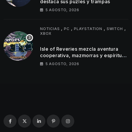
destaca sus puzles y trampas
5 AGOSTO, 2026
,
,
,
,
NOTICIAS
PC
PLAYSTATION
SWITCH
XBOX
Isle of Reveries mezcla aventura
cooperativa, mazmorras y espíritu
clásico de Zelda
5 AGOSTO, 2026