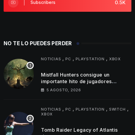
0.5K
Subscribers
NO TE LO PUEDES PERDER
,
,
,
NOTICIAS
PC
PLAYSTATION
XBOX
Mistfall Hunters consigue un
importante hito de jugadores
simultáneos
5 AGOSTO, 2026
,
,
,
,
NOTICIAS
PC
PLAYSTATION
SWITCH
XBOX
Tomb Raider Legacy of Atlantis