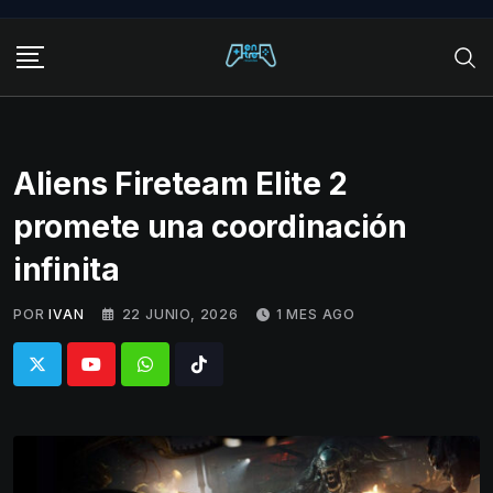
Skip
to
content
Aliens Fireteam Elite 2
promete una coordinación
infinita
POR
IVAN
22 JUNIO, 2026
1 MES AGO
Whatsapp
Tiktok