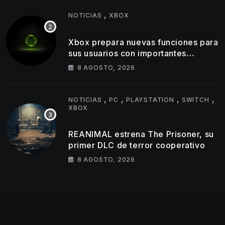
,
NOTICIAS
XBOX
Xbox prepara nuevas funciones para
sus usuarios con importantes
cambios en capturas y logros
8 AGOSTO, 2026
,
,
,
,
NOTICIAS
PC
PLAYSTATION
SWITCH
XBOX
REANIMAL estrena The Prisoner, su
primer DLC de terror cooperativo
8 AGOSTO, 2026