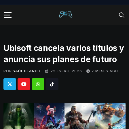
Skip
to
content
Ubisoft cancela varios títulos y
anuncia sus planes de futuro
POR
SAÚL BLANCO
22 ENERO, 2026
7 MESES AGO
Whatsapp
Tiktok