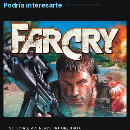
Podría interesarte
,
,
,
NOTICIAS
PC
PLAYSTATION
XBOX