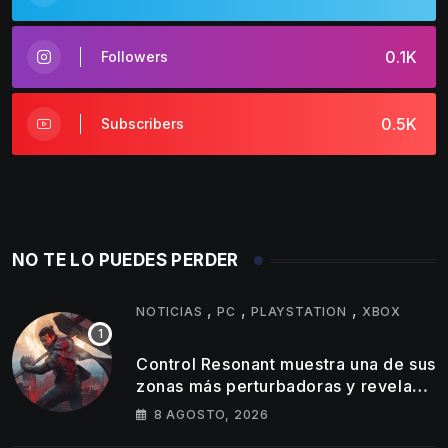
0.1K
Followers
0.5K
Subscribers
NO TE LO PUEDES PERDER
,
,
,
NOTICIAS
PC
PLAYSTATION
XBOX
Control Resonant muestra una de sus
zonas más perturbadoras y revela
nuevos detalles de su gameplay
8 AGOSTO, 2026