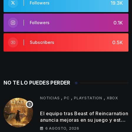
19.3K
Followers
0.1K
Followers
0.5K
Subscribers
NO TE LO PUEDES PERDER
,
,
,
NOTICIAS
PC
PLAYSTATION
XBOX
El equipo tras Beast of Reincarnation
anuncia mejoras en su juego y estos
son los primeros cambios que
6 AGOSTO, 2026