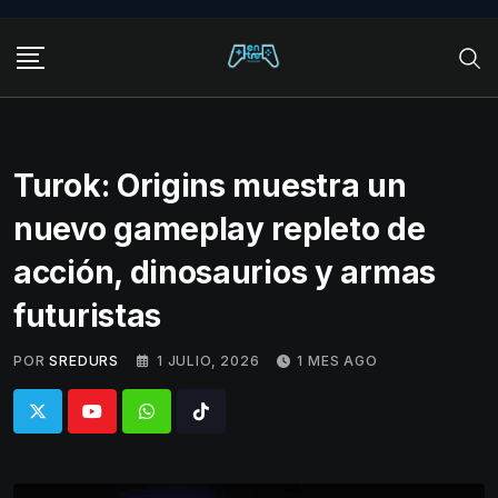
Skip
to
content
Turok: Origins muestra un
nuevo gameplay repleto de
acción, dinosaurios y armas
futuristas
POR
SREDURS
1 JULIO, 2026
1 MES AGO
Whatsapp
Tiktok