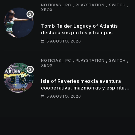
,
,
,
,
NOTICIAS
PC
PLAYSTATION
SWITCH
XBOX
Tomb Raider Legacy of Atlantis
destaca sus puzles y trampas
5 AGOSTO, 2026
,
,
,
,
NOTICIAS
PC
PLAYSTATION
SWITCH
XBOX
Isle of Reveries mezcla aventura
cooperativa, mazmorras y espíritu
clásico de Zelda
5 AGOSTO, 2026