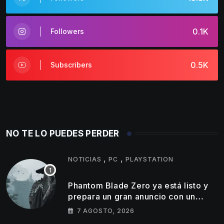
0.1K
Followers
0.5K
Subscribers
NO TE LO PUEDES PERDER
,
,
NOTICIAS
PC
PLAYSTATION
Phantom Blade Zero ya está listo y
prepara un gran anuncio con un
tráiler de 11 minutos
7 AGOSTO, 2026