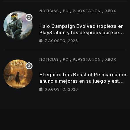
,
,
,
NOTICIAS
PC
PLAYSTATION
XBOX
Halo Campaign Evolved tropieza en
PlayStation y los despidos parecen
golpear al estudio tras un
7 AGOSTO, 2026
lanzamiento muy por debajo de lo
esperado
,
,
,
NOTICIAS
PC
PLAYSTATION
XBOX
El equipo tras Beast of Reincarnation
anuncia mejoras en su juego y estos
son los primeros cambios que
6 AGOSTO, 2026
llegarán