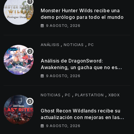
Monster Hunter Wilds recibe una
demo prólogo para todo el mundo
9 AGOSTO, 2026
,
,
ANÁLISIS
NOTICIAS
PC
Análisis de DragonSword:
Awakening, un gacha que no es
gacha
9 AGOSTO, 2026
,
,
,
NOTICIAS
PC
PLAYSTATION
XBOX
Ghost Recon Wildlands recibe su
actualización con mejoras en las
consolas actuales y una nueva
9 AGOSTO, 2026
misión