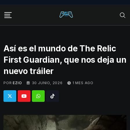
Skip
to
content
Así es el mundo de The Relic
First Guardian, que nos deja un
nuevo tráiler
POR
EZIO
30 JUNIO, 2026
1 MES AGO
Whatsapp
Tiktok