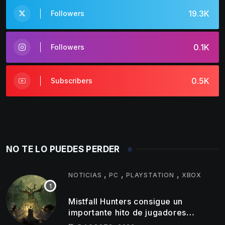
19.3K
Followers
0.1K
Followers
0.5K
Subscribers
NO TE LO PUEDES PERDER
,
,
,
NOTICIAS
PC
PLAYSTATION
XBOX
Mistfall Hunters consigue un
importante hito de jugadores
simultáneos