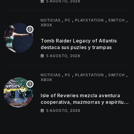
5 AGOSTO, 2026
,
,
,
,
NOTICIAS
PC
PLAYSTATION
SWITCH
XBOX
Tomb Raider Legacy of Atlantis
destaca sus puzles y trampas
5 AGOSTO, 2026
,
,
,
,
NOTICIAS
PC
PLAYSTATION
SWITCH
XBOX
Isle of Reveries mezcla aventura
cooperativa, mazmorras y espíritu
clásico de Zelda
5 AGOSTO, 2026