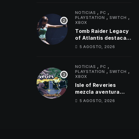
simultáneos
,
,
NOTICIAS
PC
,
,
PLAYSTATION
SWITCH
XBOX
Tomb Raider Legacy
of Atlantis destaca
sus puzles y trampas
5 AGOSTO, 2026
,
,
NOTICIAS
PC
,
,
PLAYSTATION
SWITCH
XBOX
Isle of Reveries
mezcla aventura
cooperativa,
5 AGOSTO, 2026
mazmorras y espíritu
clásico de Zelda