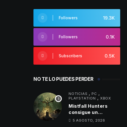
19.3K
Followers
0.1K
Followers
0.5K
Subscribers
NO TE LO PUEDES PERDER
,
,
NOTICIAS
PC
,
PLAYSTATION
XBOX
Mistfall Hunters
consigue un
importante hito de
5 AGOSTO, 2026
jugadores