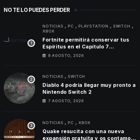
NO TE LO PUEDES PERDER
,
,
,
,
NOTICIAS
PC
PLAYSTATION
SWITCH
XBOX
Fortnite permitirá conservar tus
Espíritus en el Capítulo 7
Temporada 4
8 AGOSTO, 2026
,
NOTICIAS
SWITCH
Diablo 4 podría llegar muy pronto a
Nintendo Switch 2
7 AGOSTO, 2026
,
,
NOTICIAS
PC
XBOX
Quake resucita con una nueva
expansión gratuita y os contamos