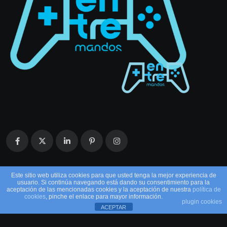
Este sitio web utiliza cookies para que usted tenga la mejor experiencia de
usuario. Si continúa navegando está dando su consentimiento para la
aceptación de las mencionadas cookies y la aceptación de nuestra
política de
cookies
, pinche el enlace para mayor información.
plugin cookies
ACEPTAR
© 2026 EntreMandos. Todos los derechos