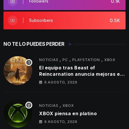
0.1K
Followers
0.5K
Subscribers
NO TE LO PUEDES PERDER
,
,
,
NOTICIAS
PC
PLAYSTATION
XBOX
El equipo tras Beast of
Reincarnation anuncia mejoras en
su juego y estos son los primeros
6 AGOSTO, 2026
cambios que llegarán
,
NOTICIAS
XBOX
XBOX piensa en platino
6 AGOSTO, 2026