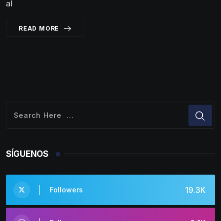
al
READ MORE
SÍGUENOS
19.3K
Followers