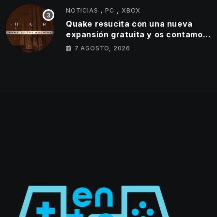
,
,
NOTICIAS
PC
XBOX
Quake resucita con una nueva
expansión gratuita y os contamos
todos los detalles
7 AGOSTO, 2026