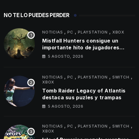
NO TE LO PUEDES PERDER
,
,
,
NOTICIAS
PC
PLAYSTATION
XBOX
Mistfall Hunters consigue un
importante hito de jugadores
simultáneos
5 AGOSTO, 2026
,
,
,
,
NOTICIAS
PC
PLAYSTATION
SWITCH
XBOX
Tomb Raider Legacy of Atlantis
destaca sus puzles y trampas
5 AGOSTO, 2026
,
,
,
,
NOTICIAS
PC
PLAYSTATION
SWITCH
XBOX