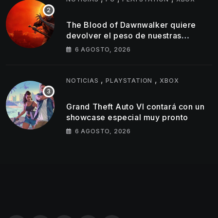
The Blood of Dawnwalker quiere
devolver el peso de nuestras
decisiones a los RPG de mundo
6 AGOSTO, 2026
abierto
,
,
NOTICIAS
PLAYSTATION
XBOX
Grand Theft Auto VI contará con un
showcase especial muy pronto
6 AGOSTO, 2026