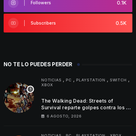
0.1K
Followers
0.5K
Subscribers
NO TE LO PUEDES PERDER
,
,
,
,
NOTICIAS
PC
PLAYSTATION
SWITCH
XBOX
The Walking Dead: Streets of
Survival reparte golpes contra los no
muertos en su nuevo tráiler
6 AGOSTO, 2026
,
,
,
NOTICIAS
PC
PLAYSTATION
XBOX