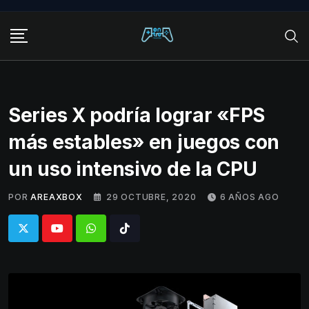
Skip
to
content
Series X podría lograr «FPS
más estables» en juegos con
un uso intensivo de la CPU
POR
AREAXBOX
29 OCTUBRE, 2020
6 AÑOS AGO
Whatsapp
Tiktok