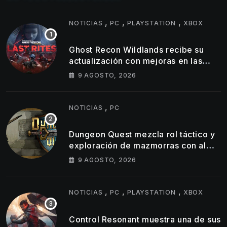
,
,
,
NOTICIAS
PC
PLAYSTATION
XBOX
Ghost Recon Wildlands recibe su
actualización con mejoras en las
consolas actuales y una nueva
9 AGOSTO, 2026
misión
,
NOTICIAS
PC
Dungeon Quest mezcla rol táctico y
exploración de mazmorras con alma
clásica
9 AGOSTO, 2026
,
,
,
NOTICIAS
PC
PLAYSTATION
XBOX
Control Resonant muestra una de sus