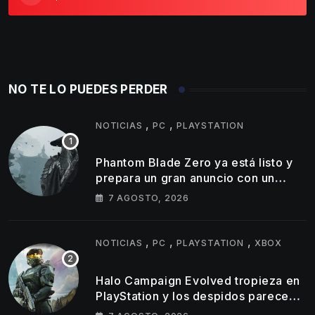
NO TE LO PUEDES PERDER
,
,
NOTICIAS
PC
PLAYSTATION
Phantom Blade Zero ya está listo y
prepara un gran anuncio con un
tráiler de 11 minutos
7 AGOSTO, 2026
,
,
,
NOTICIAS
PC
PLAYSTATION
XBOX
Halo Campaign Evolved tropieza en
PlayStation y los despidos parecen
golpear al estudio tras un