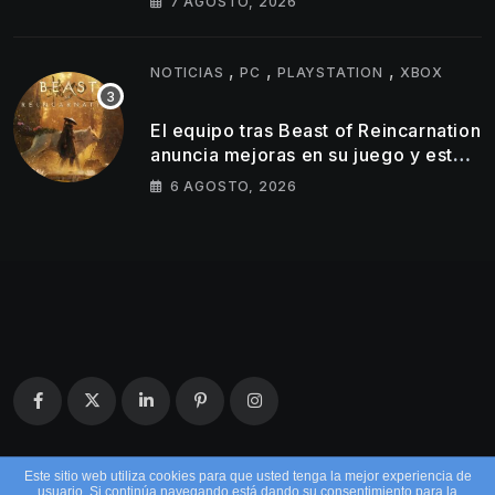
7 AGOSTO, 2026
lanzamiento muy por debajo de lo
esperado
,
,
,
NOTICIAS
PC
PLAYSTATION
XBOX
El equipo tras Beast of Reincarnation
anuncia mejoras en su juego y estos
son los primeros cambios que
6 AGOSTO, 2026
llegarán
Este sitio web utiliza cookies para que usted tenga la mejor experiencia de
usuario. Si continúa navegando está dando su consentimiento para la