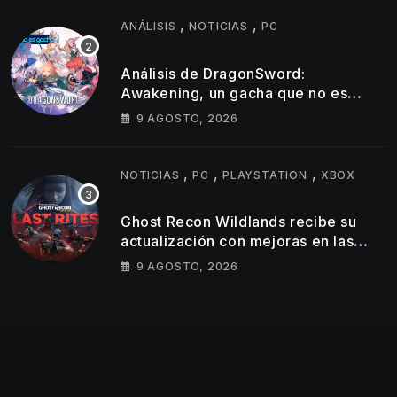
,
,
ANÁLISIS
NOTICIAS
PC
Análisis de DragonSword:
Awakening, un gacha que no es
gacha
9 AGOSTO, 2026
,
,
,
NOTICIAS
PC
PLAYSTATION
XBOX
Ghost Recon Wildlands recibe su
actualización con mejoras en las
consolas actuales y una nueva
9 AGOSTO, 2026
misión