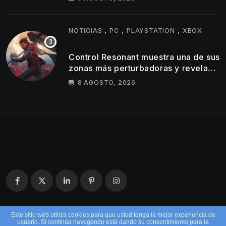
,
,
,
NOTICIAS
PC
PLAYSTATION
XBOX
Control Resonant muestra una de sus
zonas más perturbadoras y revela
nuevos detalles de su gameplay
8 AGOSTO, 2026
Este sitio web utiliza cookies para que usted tenga la mejor experiencia de
usuario. Si continúa navegando está dando su consentimiento para la