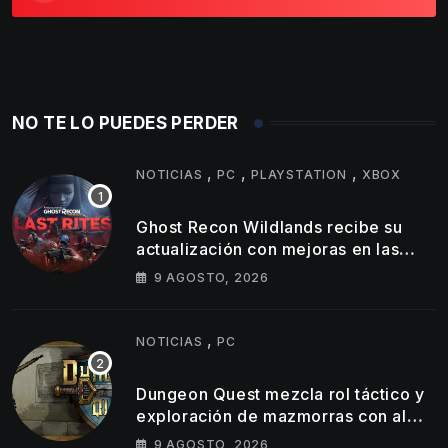
NO TE LO PUEDES PERDER
,
,
,
NOTICIAS
PC
PLAYSTATION
XBOX
Ghost Recon Wildlands recibe su
actualización con mejoras en las
consolas actuales y una nueva
9 AGOSTO, 2026
misión
,
NOTICIAS
PC
Dungeon Quest mezcla rol táctico y
exploración de mazmorras con alma
clásica
9 AGOSTO, 2026