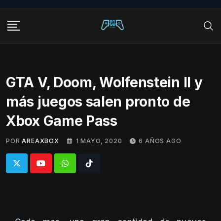
Skip
to
content
GTA V, Doom, Wolfenstein II y
más juegos salen pronto de
Xbox Game Pass
POR
AREAXBOX
1 MAYO, 2020
6 AÑOS AGO
Whatsapp
Tiktok