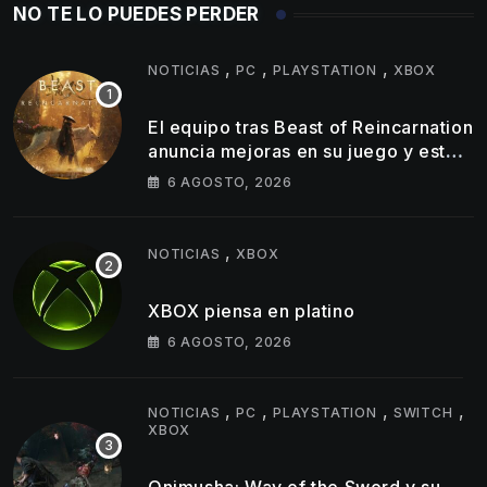
NO TE LO PUEDES PERDER
,
,
,
NOTICIAS
PC
PLAYSTATION
XBOX
El equipo tras Beast of Reincarnation
anuncia mejoras en su juego y estos
son los primeros cambios que
6 AGOSTO, 2026
llegarán
,
NOTICIAS
XBOX
XBOX piensa en platino
6 AGOSTO, 2026
,
,
,
,
NOTICIAS
PC
PLAYSTATION
SWITCH
XBOX