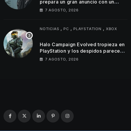
prepara un gran anuncio con un
tráiler de 11 minutos
7 AGOSTO, 2026
,
,
,
NOTICIAS
PC
PLAYSTATION
XBOX
Halo Campaign Evolved tropieza en
PlayStation y los despidos parecen
golpear al estudio tras un
7 AGOSTO, 2026
lanzamiento muy por debajo de lo
esperado